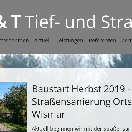
& T
Tief- und St
n
nternehmen
Aktuell
Leistungen
Referenzen
Zert
gen
Baustart Herbst 2019 -
Straßensanierung Orts
Wismar
Aktuell beginnen wir mit der Straßensan