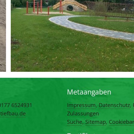
Metaangaben
0177 6524931
Impressum
,
Datenschutz
,
tiefbau.de
Zulassungen
Suche
,
Sitemap
,
Cookieba