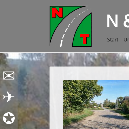
N 
Navigatio
Start
U
übersprin
✉
✈
✪