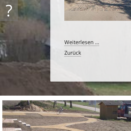
?
Baustart
Weiterlesen …
Herbst
Zurück
2019
-
Straßensani
Ortslage
Kalsow
bei
Wismar