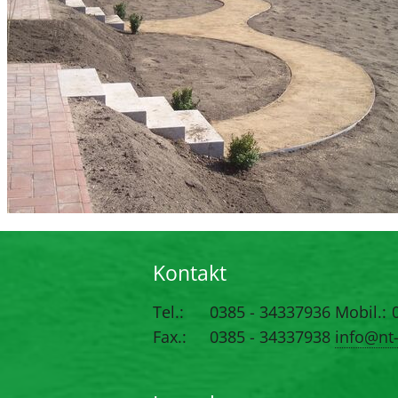
Kontakt
Tel.:
0385 - 34337936
Mobil.:
Fax.:
0385 - 34337938
info@nt-